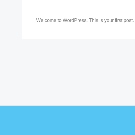
1 comentario
/
Uncategorized
/ Por
admin
Welcome to WordPress. This is your first post. Ed