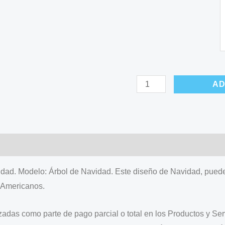
Tarjeta
AD
Navidad.
Valor
100
€
quantity
idad. Modelo: Árbol de Navidad. Este diseño de Navidad, puede 
 Americanos.
lizadas como parte de pago parcial o total en los Productos y Ser