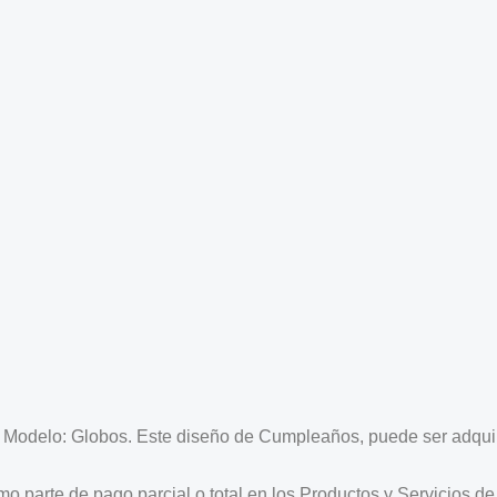
 Modelo: Globos. Este diseño de Cumpleaños, puede ser adquirid
mo parte de pago parcial o total en los Productos y Servicios de