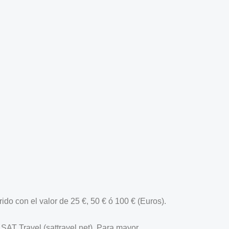
o con el valor de 25 €, 50 € ó 100 € (Euros).
 SAT Travel (sattravel.net). Para mayor